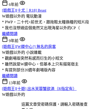
6年前
[遊戲王][十尤｜R18] Beast
W遊戲以外的
電玩動漫
* PWP，二十代×前世尤，跟拖鞋太糧換糧的短片段
* 我也沒想過這個竟然又出現海星以外的CP（
繼續閱讀
9年前
[遊戲王][W貘中心?] 無名的房客
W遊戲以外的
小說連載
* 觀劇場版突然有感而衍生的小短文
* 雖然說是W貘中心，但基本上只有描寫宿主
* 有提到部分20週年劇場版內容
繼續閱讀
13年前
[遊戲王][十遊] 出水芙蓉蟹欲滴（R指定有）
W遊戲以外的
這篇文章受密碼保護，請輸入密碼後查