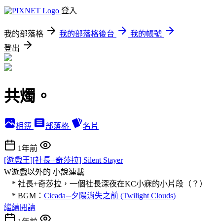
登入
我的部落格
我的部落格後台
我的帳號
登出
共燭。
相簿
部落格
名片
1年前
[遊戲王][社長+奇莎拉] Silent Stayer
W遊戲以外的
小說連載
* 社長+奇莎拉，一個社長深夜在KC小寐的小片段（？）
* BGM：
Cicada─夕陽消失之前 (Twilight Clouds)
繼續閱讀