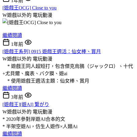
1年前
[遊戲王OCG] Close to you
W遊戲以外的
電玩動漫
繼續閱讀
1年前
[遊戲王系列] 0915 遊戲王週活：仙女棒、賞月
W遊戲以外的
電玩動漫
* 遊戲王同人超短打，包含傑克烏鴉（ジャックロ）、十代
+尤貝爾、魔表、バク獏、遊ai
* 使用遊戲王週活主題：仙女棒、賞月
繼續閱讀
3年前
[遊戲王][遊AI] 繋がり
W遊戲以外的
電玩動漫
* 2020年參對岸遊AI合本的文
* 半架空遊Ai，仿生人遊作×人類Ai
繼續閱讀