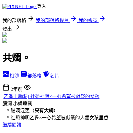
登入
我的部落格
我的部落格後台
我的帳號
登出
共燭。
相簿
部落格
名片
2年前
[乙香｜腦洞] 社恐神明×一心希望被獻祭的女孩
腦洞
小說連載
* 腦洞混更（
只有大綱
）
* 社恐神明乙骨×一心希望被獻祭的人類女孩里香
繼續閱讀