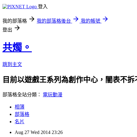
登入
我的部落格
我的部落格後台
我的帳號
登出
共燭。
跳到主文
目前以遊戲王系列為創作中心，闇表不拆
部落格全站分類：
電玩動漫
相簿
部落格
名片
Aug
27
Wed
2014
23:26