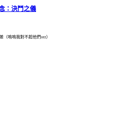
紀念：決鬥之儀
差（嗚嗚我對不起他們orz）