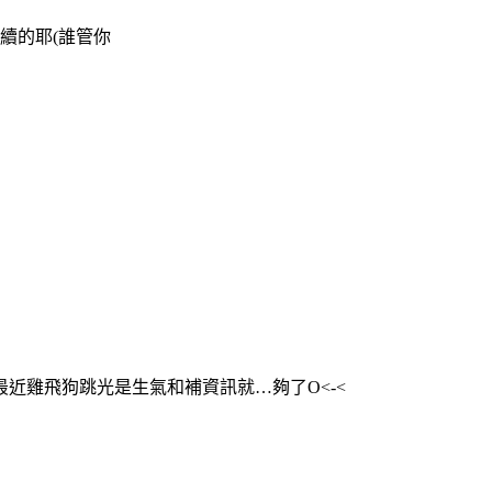
續的耶(誰管你
近雞飛狗跳光是生氣和補資訊就…夠了O<-<