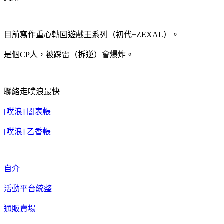
目前寫作重心轉回遊戲王系列（初代+ZEXAL）。
是個CP人，被踩雷（拆逆）會爆炸。
聯絡走噗浪最快
[噗浪] 闇表帳
[噗浪] 乙香帳
自介
活動平台統整
通販賣場