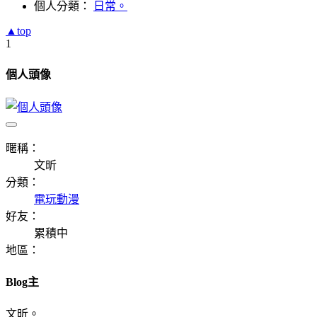
個人分類：
日常。
▲top
1
個人頭像
暱稱：
文昕
分類：
電玩動漫
好友：
累積中
地區：
Blog主
文昕。