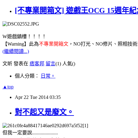
[不專業開箱文] 遊戲王OCG 15週年
W遊戲鎮樓！！！！
【Warning】此為
不專業開箱文
，NO打光、NO修片、照相技術
(繼續閱讀...)
文昕 發表在
痞客邦
留言
(1)
人氣(
)
個人分類：
日常。
▲top
Apr
22
Tue
2014
03:35
對不起又是廢文。
但我一定要說.....................