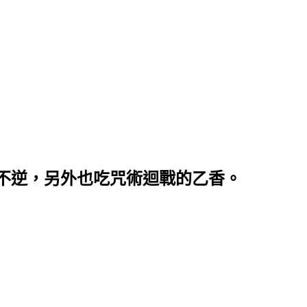
不逆，另外也吃咒術迴戰的乙香。