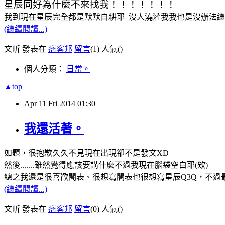
星辰同好為什麼不來找我！！！！！！！
我到現在星辰完全都是默默自耕耶 沒人澆灌我我也是沒辦法繼
(繼續閱讀...)
文昕 發表在
痞客邦
留言
(1)
人氣(
)
個人分類：
日常。
▲top
Apr
11
Fri
2014
01:30
我還活著。
如題，很抱歉久久不見現在出現卻不是發文XD
然後.......雖然覺得應該要講什麼不過我現在腦袋空白耶(欸)
總之我還是很喜歡闇表、很想寫闇表也很想寫星辰Q3Q，不過最
(繼續閱讀...)
文昕 發表在
痞客邦
留言
(0)
人氣(
)