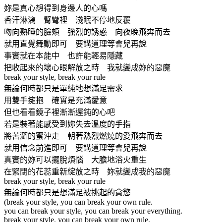
妳是真心想得到身邊人的心嗎
香汗淋漓 臂彎裡 淺眠不停地反覆
吻向熟睡的臉頰 強烈的誘惑 向夜晚飛奔而去
就用直覺舞動即可 要講道理等會兒再說
事實就在本能中 也許能輕易隱藏
把收起來的壞心眼解放之時 我就變成妳的惡魔
break your style, break your rule
無論何時都只是單純地想滿足需求
用雙手擁抱 確實是充滿愛意
但也看看鏡子裡漸漸遲鈍的心吧
若是裝著能感受到妳失去溫度的手指
將苦澀的蜜沖走 朝著熱烈燃燒的愛飛奔而去
就用信念前進即可 要講道理等會兒再說
真實的妳可以擺脫煩惱 大膽地浴火重生
在緊閉的花蕊重新綻放之時 妳就變成我的惡魔
break your style, break your rule
無論何時都只是想滿足被挑起的貪慾
(break your style, you can break your own rule.
you can break your style, you can break your everything.
break your style, you can break your own rule.