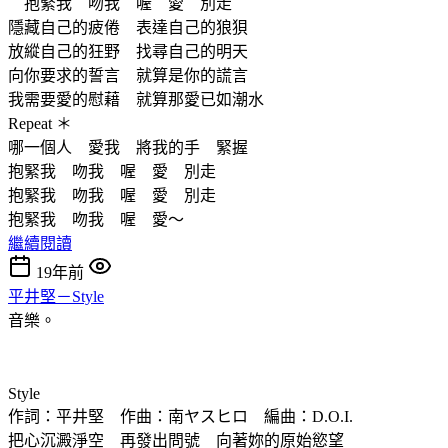
抱緊我 吻我 喔 愛 別走
隱藏自己的疲倦 表達自己的狼狽
放縱自己的狂野 找尋自己的明天
向你要求的誓言 就算是你的謊言
我需要愛的慰藉 就算那愛已如潮水
Repeat ＊
哪一個人 愛我 將我的手 緊握
抱緊我 吻我 喔 愛 別走
抱緊我 吻我 喔 愛 別走
抱緊我 吻我 喔 愛～
繼續閱讀
19年前
平井堅－Style
音樂。
Style
作詞：平井堅 作曲：南ヤスヒロ 編曲：D.O.I.
把心沉澱淨空 再發出問號 向著妳的原始慾望