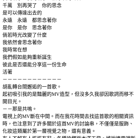
千萬 別再哭了 你的思念
是可以傳達出去的
永遠 永遠 都思念著你
是你 是你 思念著你
倘若時光改變了什麼
我依然會思念著你
我時常在想
我們假如能夠重新誕生
彼此是否還能分享這一份生命
活著
－－－－－－－－－－－－
胡亂轉台間邂逅的一首歌。
起初吸引我的是豔麗的MV造型，但沒多久我卻因歌詞而移不
開目光。
－－那是共鳴。
電視上的MV斷在中間。而在我花時間去找這首歌的相關資訊
時，也注意到了許多關於這首MV的討論串，不僅僅是服飾、
化妝這類屬於第一層視覺之物，還有意義。