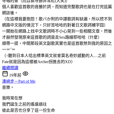
寺唱的景（而且獄寺臉非常紅(大笑)）
個人喜歡這首歌的音勝於詞，而知道完整歌詞也是在打完這篇
網誌後。
（在這裡我要抱怨！歌バか附的中譯歌詞有缺漏，所以挖不到
網路中文版的情況下，只好苦哈哈的對著日文歌詞補字囧）
一開始在網路上找中文歌詞時不小心晃到一些相關文章，然後
才赫然發現原來這首歌的詞是走Sex路線耶哈哈（什麼）
順帶一提，中間那段英文副歌其實也是這首歌煞到我的原因之
一＝ˇ＝
（↑聽到日本人唸出標準英文就會莫名奇妙感動的人…之前
Fate就是因為這樣被Archer拐進去的XD）
繼續閱讀
19年前
濱崎步－Part of Me
音樂。
我時常在想
我們誕生之前的遙遠過往
彼此是否也分享了這一份生命