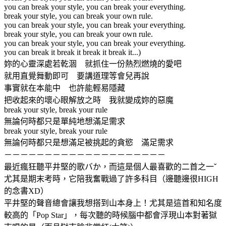
you can break your style, you can break your everything.
break your style, you can break your own rule.
you can break your style, you can break your everything.
break your style, you can break your own rule.
you can break your style, you can break your everything.
you can break it break it break it break it...)
妳的心靈深處若乾涸 就抓住一份熱烈燃燒的愛吧
就用直覺舞動即可 要講道理等會兒再說
事實就在本能中 也許能輕易隱藏
把收起來的壞心眼解放之時 我就變成妳的惡魔
break your style, break your rule
無論何時都只是單純地想滿足需求
break your style, break your rule
無論何時都只是想滿足被挑起的貪慾 滿足需求
－－－－－－－－－－－－－－－－－－－－
最近瘋狂聽平井堅的歌バか，而這是個人最喜歡的二首之一ˇ
尤其是期末考時，它陪我奮戰過了許多科目（邊聽邊很HIGH
的念書XD）
平井堅的聲音總會讓我想搭到山本身上！尤其是這首和知名度
較高的「Pop Star」，每次聽的時候腦中都會浮現山本對著獄