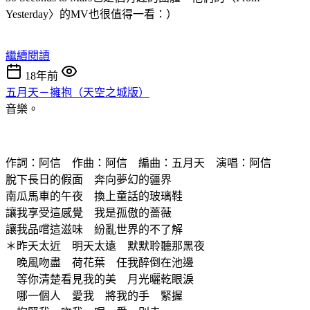
Yesterday〉的MV也很值得一看：）
繼續閱讀
18年前
五月天－擁抱（天空之城版）
音樂。
作詞：阿信 作曲：阿信 編曲：五月天 演唱：阿信
脫下長日的假面 奔向夢幻的疆界
南瓜馬車的午夜 換上童話的玻璃鞋
讓我享受這感覺 我是孤傲的薔薇
讓我品嚐這滋味 紛亂世界的不了解
＊昨天太近 明天太遠 默默聆聽那黑夜
晚風吻盡 荷花葉 任我醉倒在池邊
等你清楚看見我的美 月光曬乾眼淚
哪一個人 愛我 將我的手 緊握