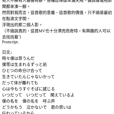
有人不解有人振振有辭，各種詮釋版本滿天飛。據說連電視新
聞都來湊一腳。
然而對我而言，這首歌的意義、這首歌的價值，只不過是最初
在點滴文字間，
浮現出的那二個人影。
（不過說真的，這首MV也十分漂亮而奇特，有興趣的人可以
去找找看ˇ）
Postscript.
日文↓
時々僕は思うんだ
僕等は生まれるずっと前
ひとつの命分け合って
生きていたんじゃないかって
だって体が離れても
心は今もうすぐそばに感じる
いつだって いつだって 聞えているよ
僕の名を 僕の名を 呼ぶ声
どうかもう 泣かないで 君の思いは
伝わっているから