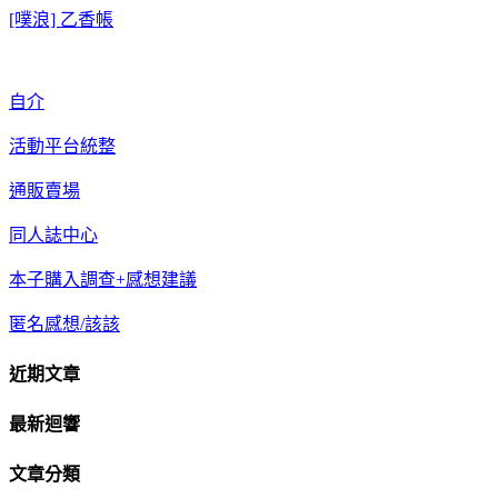
[噗浪] 乙香帳
自介
活動平台統整
通販賣場
同人誌中心
本子購入調查+感想建議
匿名感想/該該
近期文章
最新迴響
文章分類