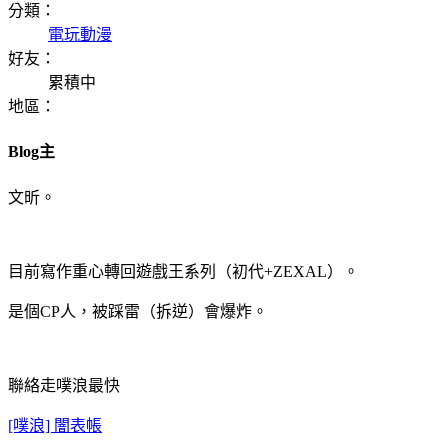
分類：
電玩動漫
好友：
累積中
地區：
Blog主
文昕。
目前寫作重心轉回遊戲王系列（初代+ZEXAL）。
是個CP人，被踩雷（拆逆）會爆炸。
聯絡走噗浪最快
[噗浪] 闇表帳