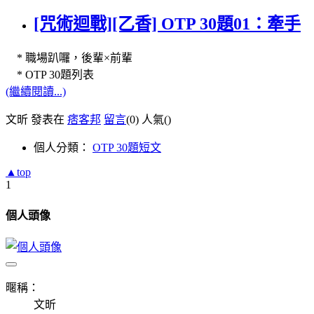
[咒術迴戰][乙香] OTP 30題01：牽手
* 職場趴囉，後輩×前輩
* OTP 30題列表
(繼續閱讀...)
文昕 發表在
痞客邦
留言
(0)
人氣(
)
個人分類：
OTP 30題短文
▲top
1
個人頭像
暱稱：
文昕